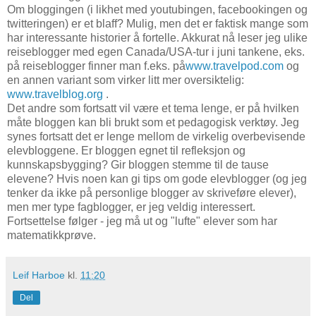
Om bloggingen (i likhet med youtubingen, facebookingen og
twitteringen) er et blaff? Mulig, men det er faktisk mange som
har interessante historier å fortelle. Akkurat nå leser jeg ulike
reiseblogger med egen Canada/USA-tur i juni tankene, eks.
på reiseblogger finner man f.eks. på
www.travelpod.com
og
en annen variant som virker litt mer oversiktelig:
www.travelblog.org
.
Det andre som fortsatt vil være et tema lenge, er på hvilken
måte bloggen kan bli brukt som et pedagogisk verktøy. Jeg
synes fortsatt det er lenge mellom de virkelig overbevisende
elevbloggene. Er bloggen egnet til refleksjon og
kunnskapsbygging? Gir bloggen stemme til de tause
elevene? Hvis noen kan gi tips om gode elevblogger (og jeg
tenker da ikke på personlige blogger av skriveføre elever),
men mer type fagblogger, er jeg veldig interessert.
Fortsettelse følger - jeg må ut og "lufte" elever som har
matematikkprøve.
Leif Harboe
kl.
11:20
Del