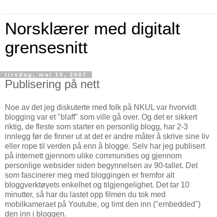
Norsklærer med digitalt
grensesnitt
tirsdag, mai 15, 2007
Publisering på nett
Noe av det jeg diskuterte med folk på NKUL var hvorvidt
blogging var et "blaff" som ville gå over. Og det er sikkert
riktig, de fleste som starter en personlig blogg, har 2-3
innlegg før de finner ut at det er andre måter å skrive sine liv
eller rope til verden på enn å blogge. Selv har jeg publisert
på internett gjennom ulike communities og gjennom
personlige websider siden begynnelsen av 90-tallet. Det
som fascinerer meg med bloggingen er fremfor alt
bloggverktøyets enkelhet og tilgjengelighet. Det tar 10
minutter, så har du lastet opp filmen du tok med
mobilkameraet på Youtube, og limt den inn ("embedded")
den inn i bloggen.